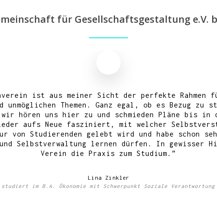
meinschaft für Gesellschaftsgestaltung e.V. b
nverein ist aus meiner Sicht der perfekte Rahmen f
d unmöglichen Themen. Ganz egal, ob es Bezug zu s
 wir hören uns hier zu und schmieden Pläne bis in 
ieder aufs Neue fasziniert, mit welcher Selbstvers
ur von Studierenden gelebt wird und habe schon se
und Selbstverwaltung lernen dürfen. In gewisser H
Verein die Praxis zum Studium.
”
Lina Zinkler
studiert im B.A. Ökonomie mit Schwerpunkt Soziale Verantwortung