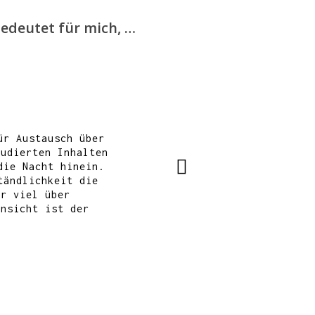
edeutet für mich, …
ür Austausch über
tudierten Inhalten
die Nacht hinein.
tändlichkeit die
hr viel über
insicht ist der