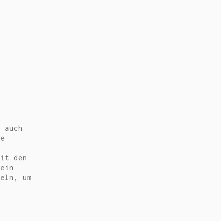
E
– auch
ie
mit den
 ein
keln, um