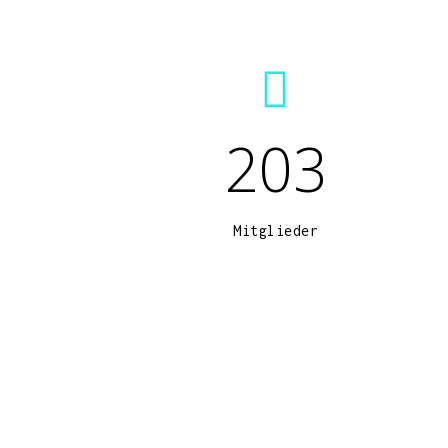
203
Mitglieder
Hit enter to search or ESC to close