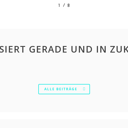
/
1
2
8
3
4
5
6
7
8
SIERT GERADE UND IN Z
ALLE BEITRÄGE