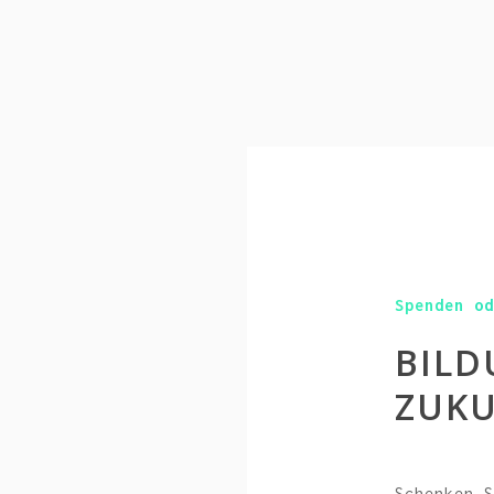
Spenden o
BILD
ZUKU
Schenken 