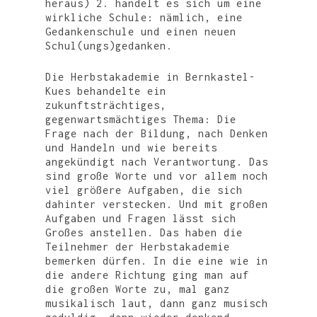
heraus) 2. handelt es sich um eine
wirkliche Schule: nämlich, eine
Gedankenschule und einen neuen
Schul(ungs)gedanken.
Die Herbstakademie in Bernkastel-
Kues behandelte ein
WIR
zukunftsträchtiges,
UNTERSTÜTZEN
STUDI-HAUS
gegenwartsmächtiges Thema: Die
Frage nach der Bildung, nach Denken
TRANSFORMATION
VEREIN
STIPENDIENMODELL
und Handeln und wie bereits
angekündigt nach Verantwortung. Das
HOCHSCHULE
FÖRDERN
DER VERSORGUNG
sind große Worte und vor allem noch
REGION
DER DEMOKRATIE
viel größere Aufgaben, die sich
dahinter verstecken. Und mit großen
KONTAKT
DER BILDUNG
Aufgaben und Fragen lässt sich
Großes anstellen. Das haben die
VERANSTALTUNGEN
Teilnehmer der Herbstakademie
bemerken dürfen. In die eine wie in
die andere Richtung ging man auf
die großen Worte zu, mal ganz
musikalisch laut, dann ganz musisch