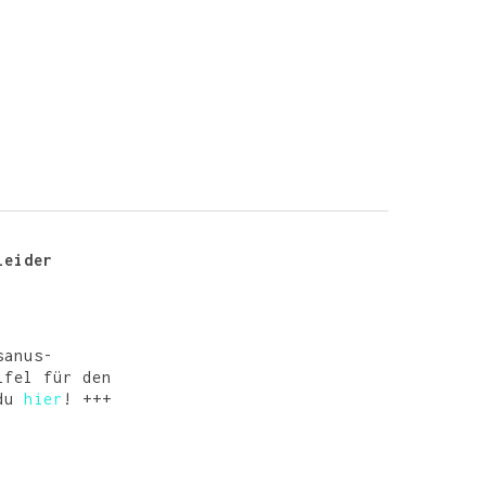
leider
sanus-
ifel für den
 du
hier
! +++