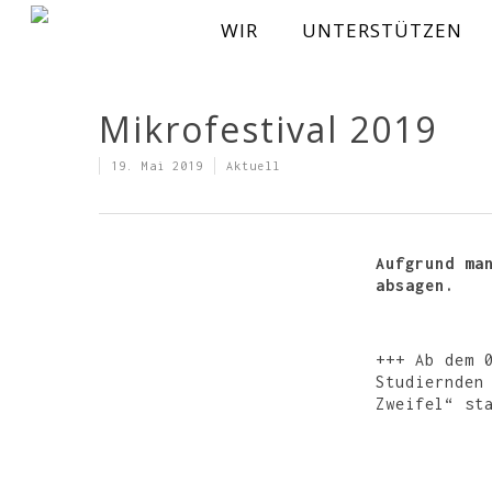
WIR
UNTERSTÜTZEN
Mikrofestival 2019
19. Mai 2019
Aktuell
Hit enter to search or ESC to close
Aufgrund ma
absagen.
+++ Ab dem 
Studiernden
Zweifel“ st