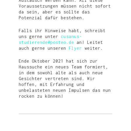
TRANSFORMATION
VEREIN
STIPENDIENMODELL
Austausch werden kann. All diese
Voraussetzungen müssen nicht sofort
HOCHSCHULE
FÖRDERN
DER VERSORGUNG
da sein, aber es sollte das
Potenzial dafür bestehen.
REGION
DER DEMOKRATIE
KONTAKT
DER BILDUNG
Falls ihr Hinweise habt, schreibt
uns gerne unter
cusanus-
VERANSTALTUNGEN
studierende@posteo.de
an! Leitet
auch gerne unseren
Flyer
weiter.
Ende Oktober 2021 hat sich zur
Haussuche ein neues Team formiert,
in dem sowohl alte als auch neue
Gesichter vertreten sind. Wir
hoffen, mit Erfahrung und
unbelasteten neuen Impulsen das nun
rocken zu können!