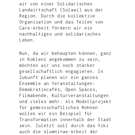
WIR
wir von einer Solidarischen
Landwirtschaft (Solawi) aus der
UNTERSTÜTZEN
STUDI-HAUS
Region. Durch die kollektive
TRANSFORMATION
VEREIN
STIPENDIENMODELL
Organisation und das Teilen von
Care-Arbeit fördern wir ein
HOCHSCHULE
FÖRDERN
DER VERSORGUNG
nachhaltiges und solidarisches
Leben.
REGION
DER DEMOKRATIE
KONTAKT
DER BILDUNG
Nun, da wir behaupten können, ganz
in Koblenz angekommen zu sein,
VERANSTALTUNGEN
möchten wir uns noch stärker
gesellschaftlich engagieren. In
Zukunft planen wir ein ganzes
Ensemble an Veranstaltungen:
Demokratiecafés, Open Spaces,
Filmabende, Kulturveranstaltungen
und vieles mehr. Als Modellprojekt
für gemeinschaftliches Wohnen
wollen wir ein Beispiel für
Transformation innerhalb der Stadt
sein. Zuletzt soll durch das Viki
auch die Alumni*ae-Arbeit der