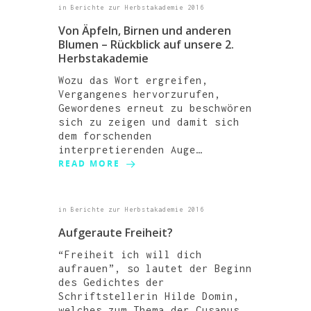
in
Berichte zur Herbstakademie 2016
Von Äpfeln, Birnen und anderen
Blumen – Rückblick auf unsere 2.
Herbstakademie
Wozu das Wort ergreifen,
Vergangenes hervorzurufen,
Gewordenes erneut zu beschwören
sich zu zeigen und damit sich
dem forschenden
interpretierenden Auge…
READ MORE
WIR
in
Berichte zur Herbstakademie 2016
Aufgeraute Freiheit?
UNTERSTÜTZEN
STUDI-HAUS
“Freiheit ich will dich
TRANSFORMATION
VEREIN
STIPENDIENMODELL
aufrauen”, so lautet der Beginn
HOCHSCHULE
FÖRDERN
DER VERSORGUNG
des Gedichtes der
Schriftstellerin Hilde Domin,
REGION
DER DEMOKRATIE
welches zum Thema der Cusanus…