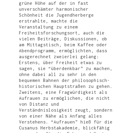
grüne Höhe auf der in fast
UNTERSTÜTZEN
STUDI-HAUS
unverschämter harmonischer
TRANSFORMATION
VEREIN
STIPENDIENMODELL
Schönheit die Jugendherberge
erstrahlte, machte die
HOCHSCHULE
FÖRDERN
DER VERSORGUNG
Veranstaltung zu einem
Freiheitsforschungsort, auch die
REGION
DER DEMOKRATIE
vielen Beiträge, Diskussionen, ob
am Mittagstisch, beim Kaffee oder
KONTAKT
DER BILDUNG
Abendprogramm, ermöglichten, dass
VERANSTALTUNGEN
ausgerechnet zweierlei gelang:
Erstens, über Freiheit etwas zu
sagen, sie “überdenkbar” zu machen,
ohne dabei all zu sehr in den
bequemen Bahnen der philosophisch-
historischen Hauptstraßen zu gehen.
Zweitens, eine Fragwürdigkeit als
Aufrauen zu ermöglichen, die nicht
von Distanz und
Verständnislosigkeit zeugt, sondern
von einer Nähe als Anfang alles
Verstehens. “Aufrauen” hieß für die
Cusanus Herbstakademie, blickfähig